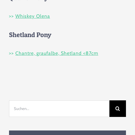
>>
Whiskey Olena
Shetland Pony
>>
Chantre, graufalbe, Shetland <87cm
Suche
nach: