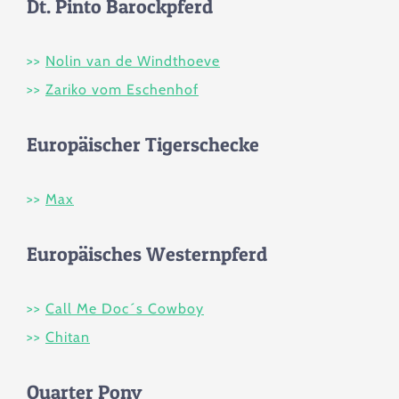
Dt. Pinto Barockpferd
Zucht
>>
Nolin van de Windthoeve
Berichte & News
>>
Zariko vom Eschenhof
Service
Europäischer Tigerschecke
Kontakt
>>
Max
Europäisches Westernpferd
>>
Call Me Doc´s Cowboy
>>
Chitan
Quarter Pony