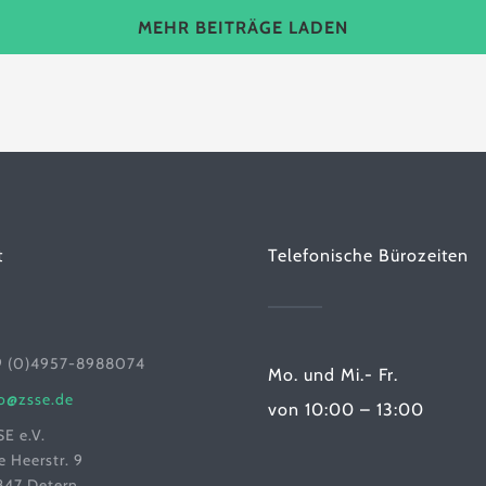
MEHR BEITRÄGE LADEN
t
Telefonische Bürozeiten
9 (0)4957-8988074
Mo. und Mi.- Fr.
fo@zsse.de
von 10:00 – 13:00
E e.V.
e Heerstr. 9
847 Detern