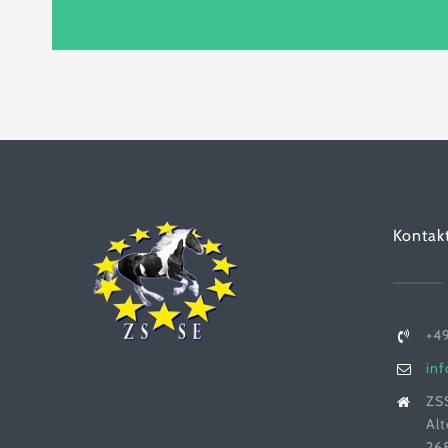
Kontak
+4
in
ZSS
Alt
26