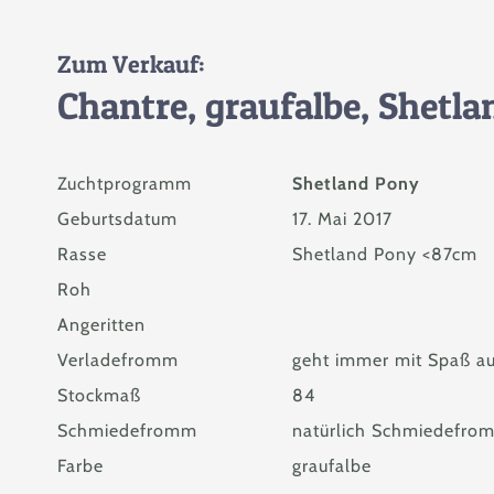
Zum Verkauf:
Chantre, graufalbe, Shetl
Zuchtprogramm
Shetland Pony
Geburtsdatum
17. Mai 2017
Rasse
Shetland Pony <87cm
Roh
Angeritten
Verladefromm
geht immer mit Spaß a
Stockmaß
84
Schmiedefromm
natürlich Schmiedefro
Farbe
graufalbe