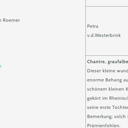
ne Roemer
Petra
v.d.Westerbrink
Chantre, graufalb
e
Dieser kleine wun
enorme Behang au
schönem kleinen Ko
gekört im Rheinis
seine erste Tochte
Bemerkung: solch 
Prämienfohlen.