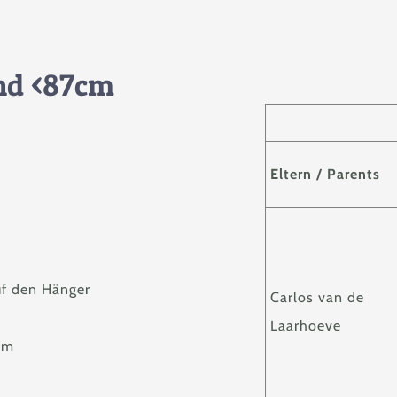
and <87cm
Eltern / Parents
uf den Hänger
Carlos van de
Laarhoeve
mm