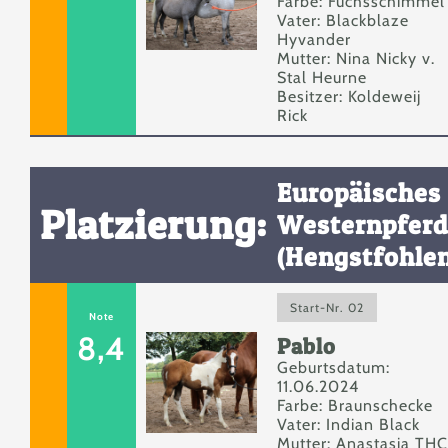
Farbe: Fuchsschimmel
Vater: Blackblaze
Hyvander
Mutter: Nina Nicky v.
Stal Heurne
Besitzer: Koldeweij
Rick
Europäisches
Platzierung:
Westernpferd
(Hengstfohlen
Start-Nr. 02
Note
8,4
Pablo
Geburtsdatum:
11.06.2024
Farbe: Braunschecke
Vater: Indian Black
Mutter: Anastasia THC