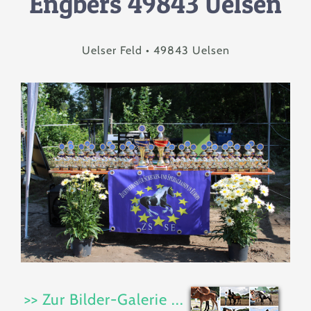
Engbers 49843 Uelsen
Zucht
Uelser Feld • 49843 Uelsen
Berichte & News
Service
Kontakt
>> Zur Bilder-Galerie ...