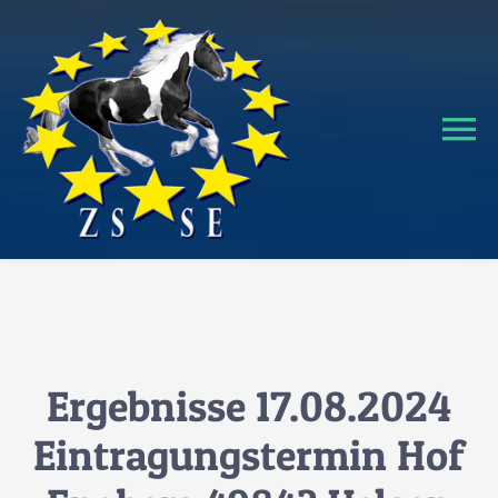
Zum
Inhalt
springen
To
Na
Home
Verband
Hengstverteilungsplan
Ergebnisse 17.08.2024
Verkaufspferde
Eintragungstermin Hof