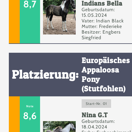
8,7
Indians Bella
Geburtsdatum:
15.05.2024
Vater: Indian Black
Mutter: Frederieke
Besitzer: Engbers
Siegfried
Europäisches
Appaloosa
Platzierung:
Pony
(Stutfohlen)
Start-Nr. 01
Note
8,6
Nina G.T
Geburtsdatum:
18.04.2024