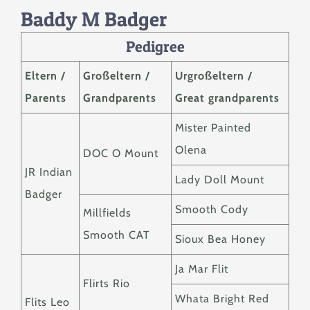
Zucht
Baddy M Badger
Pedigree
Berichte & News
Eltern /
Großeltern /
Urgroßeltern /
Parents
Grandparents
Great grandparents
Service
Mister Painted
Kontakt
Olena
DOC O Mount
JR Indian
Lady Doll Mount
Badger
Smooth Cody
Millfields
Smooth CAT
Sioux Bea Honey
Ja Mar Flit
Flirts Rio
Whata Bright Red
Flits Leo