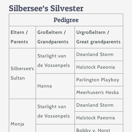
Zucht
Silbersee‘s Silvester
Pedigree
Berichte & News
Eltern /
Großeltern /
Urgroßeltern /
Parents
Grandparents
Great grandparents
Service
Deanland Storm
Starlight van
Kontakt
de Vossenpels
Halstock Paeonia
Silbersee‘s
Sultan
Parlington Playboy
Hanna
Meerhusen‘s Heska
Deanland Storm
Starlight van
de Vossenpels
Halstock Paeonia
Monja
Bobby v. Horst