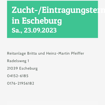
Zucht
Zucht-/Eintragungster
in Escheburg
Berichte & News
Sa., 23.09.2023
Service
Kontakt
Reitanlage Britta und Heinz-Martin Pfeiffer
Radelsweg 1
21039 Escheburg
04152-6185
0176-21956182