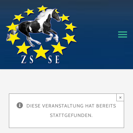
Zum
Inhalt
springen
To
Na
Home
Verband
Hengstverteilungsplan
×
DIESE VERANSTALTUNG HAT BEREITS
STATTGEFUNDEN.
Verkaufspferde