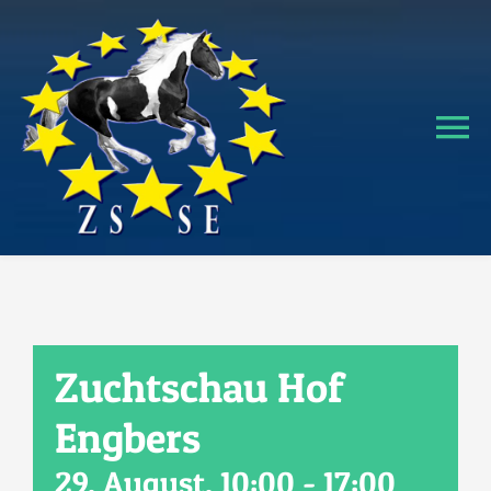
Zum
Inhalt
springen
To
Na
Home
Verband
Hengstverteilungsplan
Zuchtschau Hof
Engbers
Verkaufspferde
29. August, 10:00
-
17:00